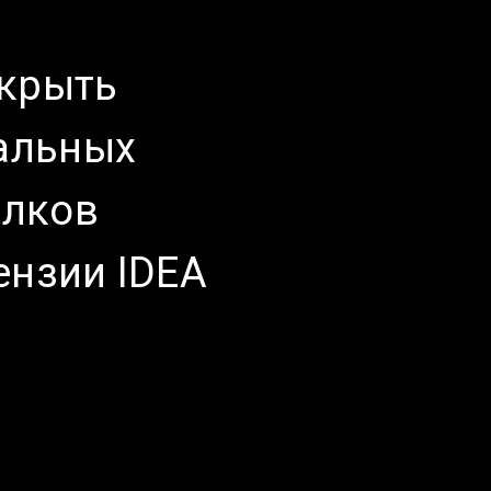
ткрыть
альных
олков
ензии IDEA